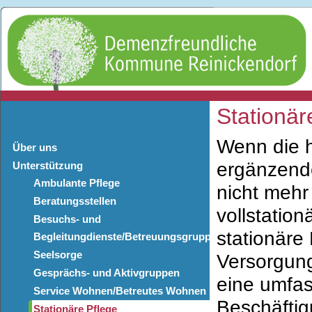
Stationär
Wenn die h
Über uns
ergänzende
Unterstützung
Ambulante Pflege
nicht mehr
Beratungsstellen
vollstatio
Besuchs- und
stationäre
Begleitungdienste/Betreuungsgruppen
Seelsorge
Versorgung
Gesprächs- und Aktivgruppen
eine umfa
Service Wohnen/Betreutes Wohnen
Beschäftig
Stationäre Pflege