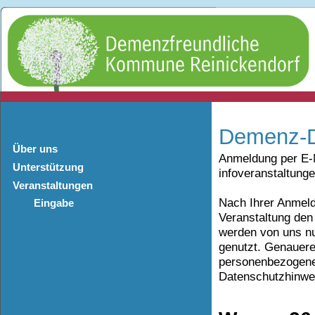
Demenz-D
Über uns
Anmeldung per E-M
Unterstützung
infoveranstaltun
Veranstaltungen
Nach Ihrer Anmeldu
Eingabe
Veranstaltung den
werden von uns nu
genutzt. Genauer
personenbezogenen
Datenschutzhinwei